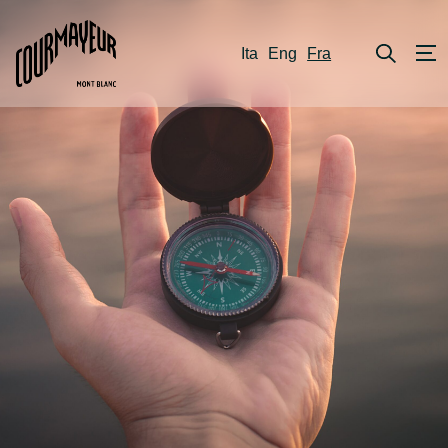
Ita
Eng
Fra