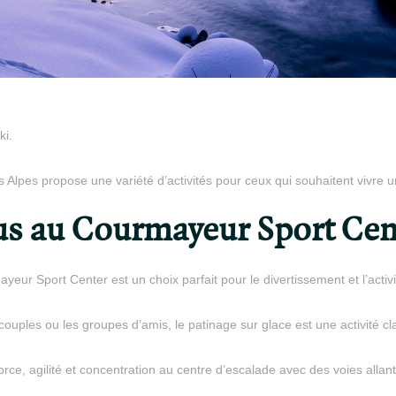
ki.
s Alpes propose une variété d’activités pour ceux qui souhaitent vivre un
us au Courmayeur Sport Cen
yeur Sport Center est un choix parfait pour le divertissement et l’activ
s couples ou les groupes d’amis, le patinage sur glace est une activité c
force, agilité et concentration au centre d’escalade avec des voies alla