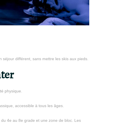
 séjour différent, sans mettre les skis aux pieds.
ter
ité physique.
lassique, accessible à tous les âges.
nt du 4e au 8e grade et une zone de bloc. Les