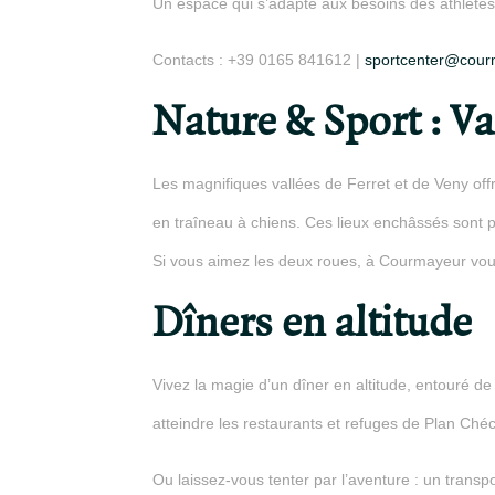
Un espace qui s’adapte aux besoins des athlètes
Contacts : +39 0165 841612 |
sportcenter@cour
Nature & Sport : Va
Les magnifiques vallées de Ferret et de Veny o
en traîneau à chiens. Ces lieux enchâssés sont pa
Si vous aimez les deux roues, à Courmayeur vous
Dîners en altitude
Vivez la magie d’un dîner en altitude, entouré d
atteindre les restaurants et refuges de Plan Ch
Ou laissez-vous tenter par l’aventure : un trans