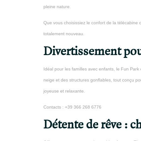
pleine nature.
Que vous choisissiez le confort de la télécabine
totalement nouveau.
Divertissement pour
Idéal pour les familles avec enfants, le Fun Park
neige et des structures gonflables, tout conçu p
joyeuse et relaxante.
Contacts : +39 366 268 6776
Détente de rêve : c