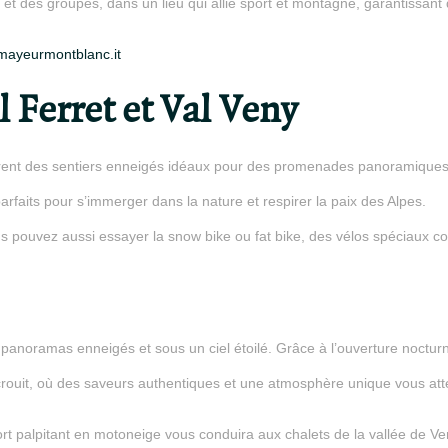
 et des groupes, dans un lieu qui allie sport et montagne, garantissa
mayeurmontblanc.it
l Ferret et Val Veny
ffrent des sentiers enneigés idéaux pour des promenades panoramique
rfaits pour s’immerger dans la nature et respirer la paix des Alpes.
 pouvez aussi essayer la snow bike ou fat bike, des vélos spéciaux co
e panoramas enneigés et sous un ciel étoilé. Grâce à l’ouverture noct
écrouit, où des saveurs authentiques et une atmosphère unique vous att
port palpitant en motoneige vous conduira aux chalets de la vallée de