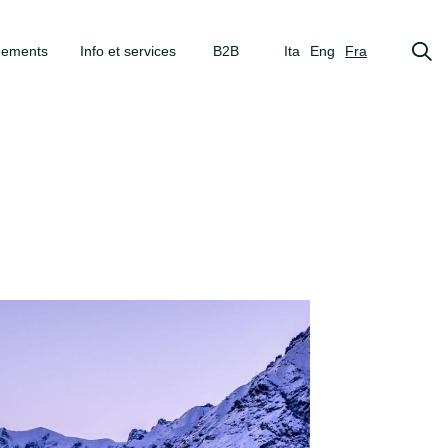
gements
Info et services
B2B
Ita
Eng
Fra