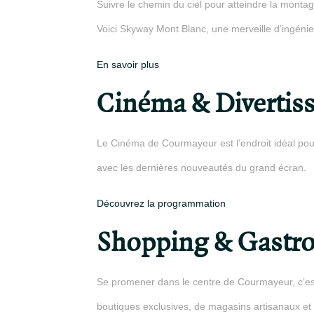
Suivre le chemin du ciel pour atteindre la montag
Voici Skyway Mont Blanc, une merveille d’ingéni
En savoir plus
Cinéma & Divertis
Le Cinéma de Courmayeur est l’endroit idéal pou
avec les dernières nouveautés du grand écran.
Découvrez la programmation
Shopping & Gastr
Se promener dans le centre de Courmayeur, c’es
boutiques exclusives, de magasins artisanaux et 