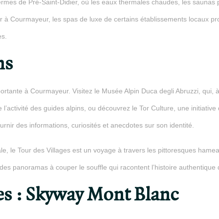
mes de Pré-Saint-Didier, où les eaux thermales chaudes, les saunas 
er à Courmayeur, les spas de luxe de certains établissements locaux 
es.
ns
mportante à Courmayeur. Visitez le Musée Alpin Duca degli Abruzzi, qui
de l’activité des guides alpins, ou découvrez le Tor Culture, une initiat
rnir des informations, curiosités et anecdotes sur son identité.
ale, le Tour des Villages est un voyage à travers les pittoresques ham
es panoramas à couper le souffle qui racontent l’histoire authentique d
es : Skyway Mont Blanc