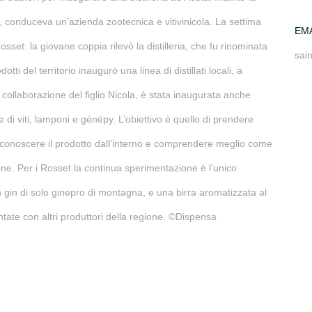
o, conduceva un’azienda zootecnica e vitivinicola. La settima
EM
Rosset: la giovane coppia rilevò la distilleria, che fu rinominata
sai
tti del territorio inaugurò una linea di distillati locali, a
a collaborazione del figlio Nicola, è stata inaugurata anche
di viti, lamponi e génépy. L’obiettivo è quello di prendere
r conoscere il prodotto dall’interno e comprendere meglio come
ione. Per i Rosset la continua sperimentazione è l’unico
n gin di solo ginepro di montagna, e una birra aromatizzata al
ntate con altri produttori della regione. ©Dispensa