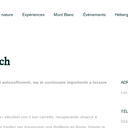
t nature
Expériences
Mont Blanc
Évènements
Héber
och
 autosufficienti, ma di continuare imperterriti a tessere
AD
Loc
TÉ
a i viticoltori con il suo carretto, recuperando vinacce e
016
 trasferì per inaugurare una distilleria ad Aosta. Intanto la