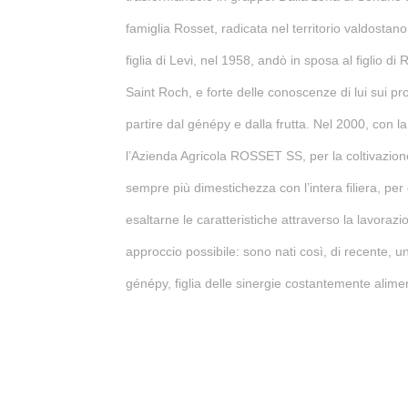
famiglia Rosset, radicata nel territorio valdostan
figlia di Levi, nel 1958, andò in sposa al figlio di 
Saint Roch, e forte delle conoscenze di lui sui prodo
partire dal génépy e dalla frutta. Nel 2000, con l
l’Azienda Agricola ROSSET SS, per la coltivazione 
sempre più dimestichezza con l’intera filiera, pe
esaltarne le caratteristiche attraverso la lavoraz
approccio possibile: sono nati così, di recente, u
génépy, figlia delle sinergie costantemente alime