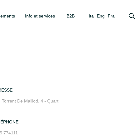
gements
Info et services
B2B
Ita
Eng
Fra
RESSE
. Torrent De Maillod, 4 - Quart
LÉPHONE
5 774111