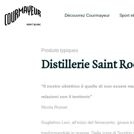
Découvrez Courmayeur
Sport e
Produits typiques
Distillerie Saint R
“Il nostro obiettivo è quello di non essere mai
relazioni con il territorio”
Nicola Rosset
Guglielmo Levi, all’inizio del Novecento, girava tr
trasformandole in grappe. Dalla zona di Sondrio si