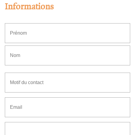
Informations
(Nécessaire)
Prénom
Nom
Motif
du
contact
(Nécessaire)
Email
(Nécessaire)
Senza
Titolo