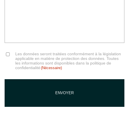
(Nécessaire)
Consent
Les données seront traitées conformément à la législation
(Nécessaire)
applicable en matière de protection des données. Toutes
les informations sont disponibles dans la politique de
confidentialité
(Nécessaire)