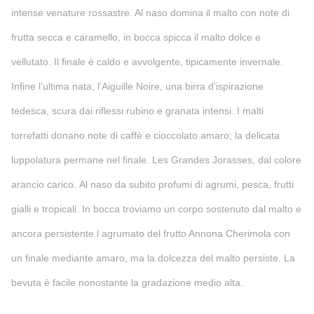
intense venature rossastre. Al naso domina il malto con note di
frutta secca e caramello, in bocca spicca il malto dolce e
vellutato. Il finale è caldo e avvolgente, tipicamente invernale.
Infine l’ultima nata, l’Aiguille Noire, una birra d’ispirazione
tedesca, scura dai riflessi rubino e granata intensi. I malti
torrefatti donano note di caffè e cioccolato amaro; la delicata
luppolatura permane nel finale. Les Grandes Jorasses, dal colore
arancio carico. Al naso da subito profumi di agrumi, pesca, frutti
gialli e tropicali. In bocca troviamo un corpo sostenuto dal malto e
ancora persistente l agrumato del frutto Annona Cherimola con
un finale mediante amaro, ma la dolcezza del malto persiste. La
bevuta è facile nonostante la gradazione medio alta.