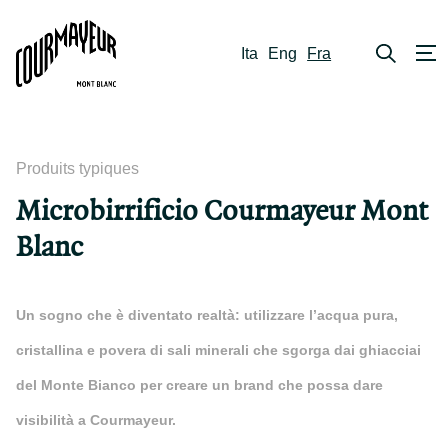
Ita
Eng
Fra
Produits typiques
Microbirrificio Courmayeur Mont
Blanc
Un sogno che è diventato realtà: utilizzare l’acqua pura,
cristallina e povera di sali minerali che sgorga dai ghiacciai
del Monte Bianco per creare un brand che possa dare
visibilità a Courmayeur.