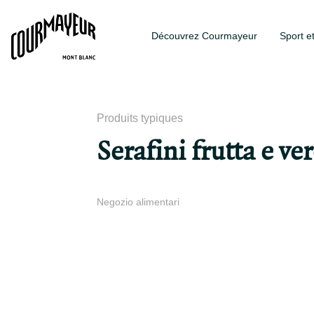
Découvrez Courmayeur
Sport e
Produits typiques
Serafini frutta e ve
Negozio alimentari