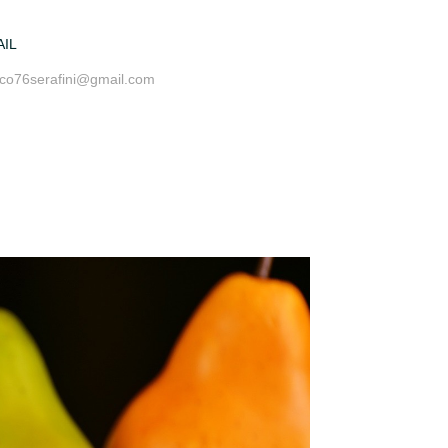
AIL
ico76serafini@gmail.com