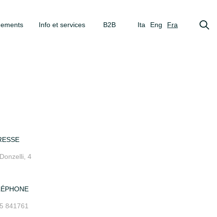
gements
Info et services
B2B
Ita
Eng
Fra
RESSE
Donzelli, 4
LÉPHONE
5 841761