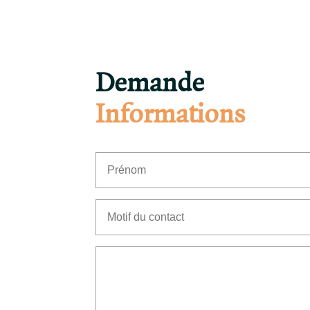
Demande
Informations
(Nécessaire)
Prénom
Motif
du
contact
(Nécessaire)
Senza
Titolo
(Nécessaire)