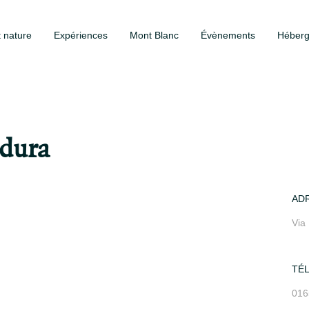
t nature
Expériences
Mont Blanc
Évènements
Héber
rdura
AD
Via 
TÉ
016