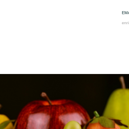
EM
enr