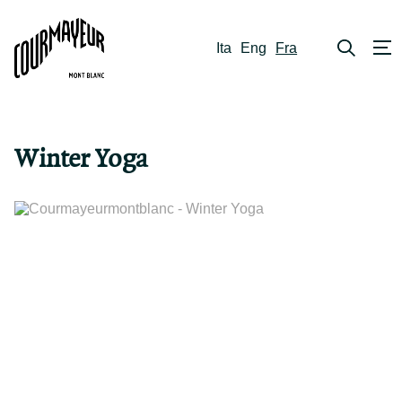
Ita
Eng
Fra
Winter Yoga