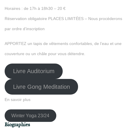
Horaires : de 17h à 18h30 – 20 €
Réservation obligatoire PLACES LIMITÉES – Nous procéderons
par ordre d’inscription
APPORTEZ un tapis de vêtements confortables, de l’eau et une
couverture ou un châle pour vous détendre.
Livre Auditorium
Livre Gong Meditation
En savoir plus
Winter Yoga 23/24
Biographies