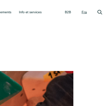
gements
Info et services
B2B
Fra