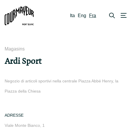
Ita
Eng
Fra
Magasins
Ardi Sport
Negozio di articoli sportivi nella centrale Piazza Abbé Henry, la
Piazza della Chiesa
ADRESSE
Viale Monte Bianco, 1