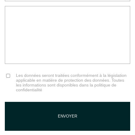
Senza
Titolo
Consent
Les données seront traitées conformément à la législation
applicable en matière de protection des données. Toutes
les informations sont disponibles dans la politique de
confidentialité