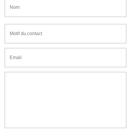
Nom
Motif
du
contact
Email
Senza
Titolo