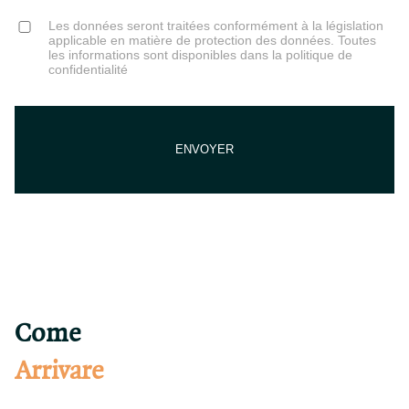
Consent
Les données seront traitées conformément à la législation
applicable en matière de protection des données. Toutes
les informations sont disponibles dans la politique de
confidentialité
Come
Arrivare