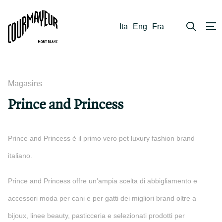
Ita
Eng
Fra
Magasins
Prince and Princess
Prince and Princess è il primo vero pet luxury fashion brand
italiano.
Prince and Princess offre un’ampia scelta di abbigliamento e
accessori moda per cani e per gatti dei migliori brand oltre a
bijoux, linee beauty, pasticceria e selezionati prodotti per