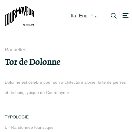
Ita
Eng
Fra
Raquettes
Tor de Dolonne
Dolonne est célèbre pour son architecture alpine, faite de pierres
et de bois, typique de Courmayeur.
TYPOLOGIE
E - Randonnée touristique