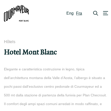
Eng
Fra
Hôtels
Hotel Mont Blanc
Elegante e caratteristica costruzione in legno, tipica
dell’architettura montana della Valle d’Aosta, l’albergo è situato a
pochi passi dall’esclusivo centro pedonale di Courmayeur ed a
500 mt dalla stazione di partenza della funivia per Plan Checrouit.
Il comfort degli ampi spazi comuni arredati in modo raffinato, e