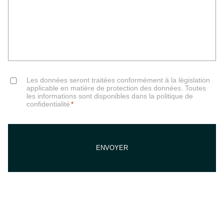
Consent
Les données seront traitées conformément à la législation
*
applicable en matière de protection des données. Toutes
les informations sont disponibles dans la politique de
confidentialité
*