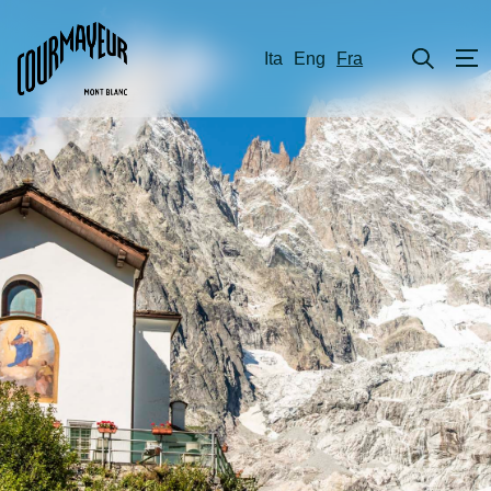
Ita
Eng
Fra