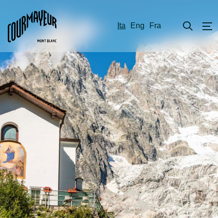
Ita
Eng
Fra