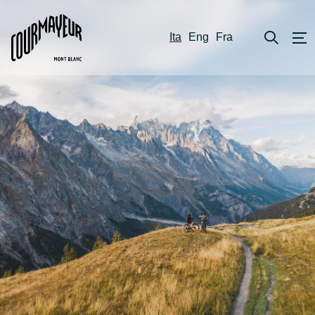
Ita
Eng
Fra