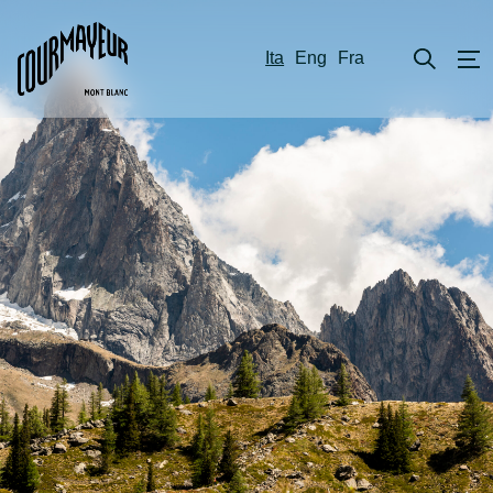
Ita
Eng
Fra