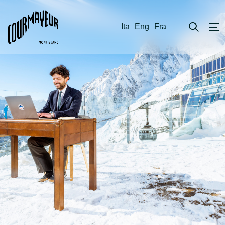
Ita
Eng
Fra