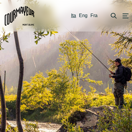
Ita
Eng
Fra