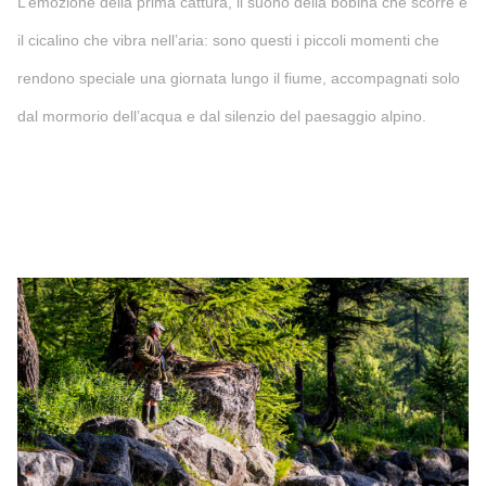
L’emozione della prima cattura, il suono della bobina che scorre e
il cicalino che vibra nell’aria: sono questi i piccoli momenti che
rendono speciale una giornata lungo il fiume, accompagnati solo
dal mormorio dell’acqua e dal silenzio del paesaggio alpino.