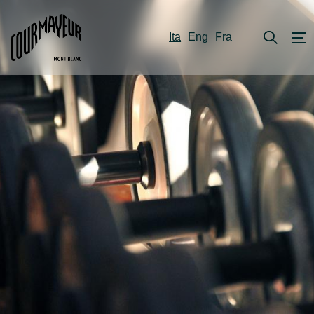
Ita
Eng
Fra