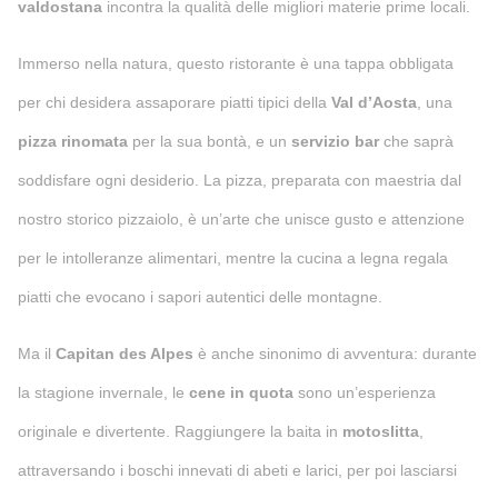
valdostana
incontra la qualità delle migliori materie prime locali.
Immerso nella natura, questo ristorante è una tappa obbligata
per chi desidera assaporare piatti tipici della
Val d’Aosta
, una
pizza rinomata
per la sua bontà, e un
servizio bar
che saprà
soddisfare ogni desiderio. La pizza, preparata con maestria dal
nostro storico pizzaiolo, è un’arte che unisce gusto e attenzione
per le intolleranze alimentari, mentre la cucina a legna regala
piatti che evocano i sapori autentici delle montagne.
Ma il
Capitan des Alpes
è anche sinonimo di avventura: durante
la stagione invernale, le
cene in quota
sono un’esperienza
originale e divertente. Raggiungere la baita in
motoslitta
,
attraversando i boschi innevati di abeti e larici, per poi lasciarsi