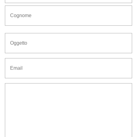
Nome
Cognome
Oggetto
(Obbligatorio)
Email
(Obbligatorio)
Senza
Titolo
(Obbligatorio)