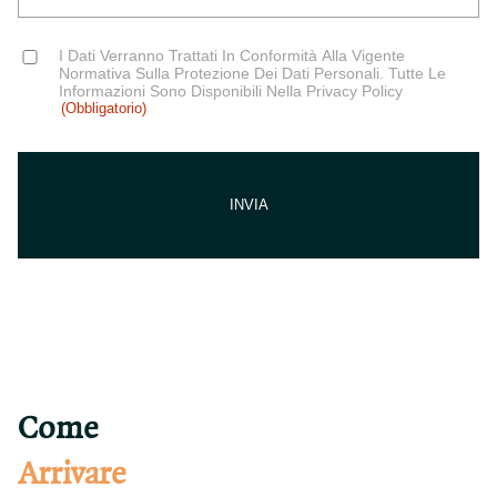
Consent
I Dati Verranno Trattati In Conformità Alla Vigente
(Obbligatorio)
Normativa Sulla Protezione Dei Dati Personali. Tutte Le
Informazioni Sono Disponibili Nella Privacy Policy
(Obbligatorio)
Come
Arrivare