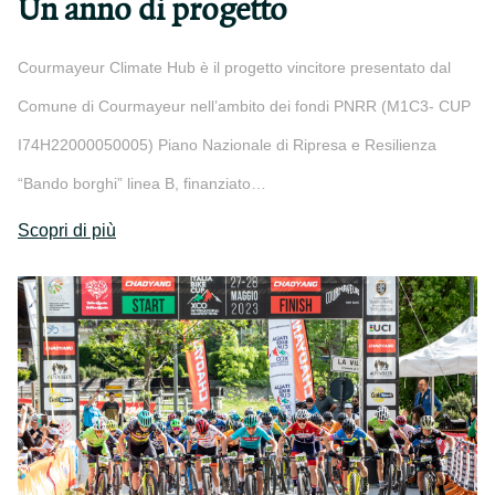
Un anno di progetto
Courmayeur Climate Hub è il progetto vincitore presentato dal
Comune di Courmayeur nell’ambito dei fondi PNRR (M1C3- CUP
I74H22000050005) Piano Nazionale di Ripresa e Resilienza
“Bando borghi” linea B, finanziato…
Scopri di più