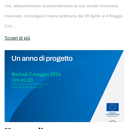
che, abbandonando eccezionalmente la sua usuale ricorrenza
invernale, coinvolgerà l’intera settimana dal 28 Aprile al 4 Maggio.
Con…
Scopri di più