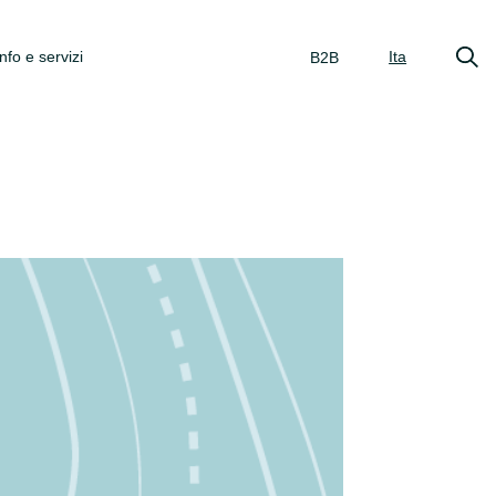
Info e servizi
Ita
B2B