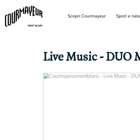
Scopri Courmayeur
Sport e nat
Live Music - DU