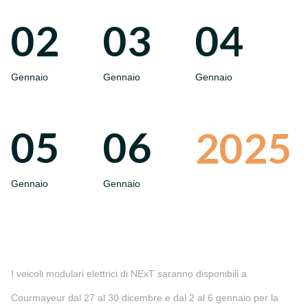
02
03
04
Gennaio
Gennaio
Gennaio
05
06
2025
Gennaio
Gennaio
I veicoli modulari elettrici di NExT saranno disponibili a
Courmayeur dal 27 al 30 dicembre e dal 2 al 6 gennaio per la