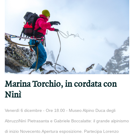
Marina Torchio, in cordata con
Ninì
Venerdì 6 dicembre - Ore 18.00 - Museo Alpino Duca degli
AbruzziNinì Pietrasanta e Gabriele Boccalatte: il grande alpinismo
di inizio Novecento.Apertura esposizione. Partecipa Lorenzo