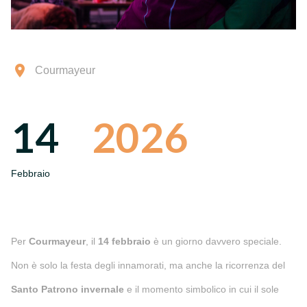
Courmayeur
14
2026
Febbraio
Per
Courmayeur
, il
14 febbraio
è un giorno davvero speciale.
Non è solo la festa degli innamorati, ma anche la ricorrenza del
Santo Patrono invernale
e il momento simbolico in cui il sole