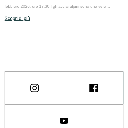
febbraio 2026, ore 17.30 I ghiacciai alpini sono una vera…
Scopri di più