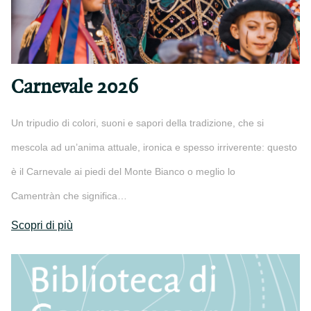
Carnevale 2026
Un tripudio di colori, suoni e sapori della tradizione, che si
mescola ad un’anima attuale, ironica e spesso irriverente: questo
è il Carnevale ai piedi del Monte Bianco o meglio lo
Camentràn che significa…
Scopri di più