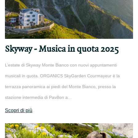
Skyway - Musica in quota 2025
L’estate di Skyway Monte Bianco con nuovi appuntamenti
musicali in quota. ORGANICS SkyGarden Courmayeur è la
terrazza panoramica ai piedi del Monte Bianco, presso la
stazione intermedia di Pavillon a…
Scopri di più