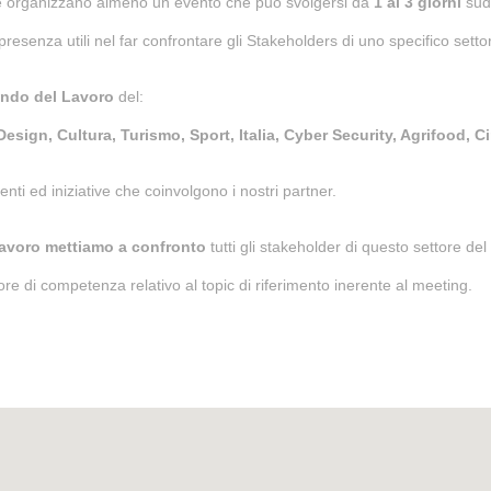
 organizzano almeno un evento che può svolgersi da
1 ai 3 giorni
sud
resenza utili nel far confrontare gli Stakeholders di uno specifico settor
ondo del Lavoro
del:
esign, Cultura, Turismo, Sport, Italia, Cyber Security, Agrifood, C
nti ed iniziative che coinvolgono i nostri partner.
Lavoro mettiamo a confronto
tutti gli stakeholder di questo settore de
ore di competenza relativo al topic di riferimento inerente al meeting.