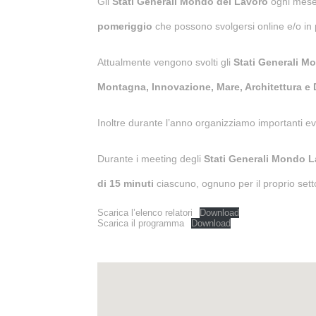
Gli
Stati Generali Mondo del Lavoro
ogni mese
pomeriggio
che possono svolgersi online e/o in p
Attualmente vengono svolti gli
Stati Generali M
Montagna, Innovazione, Mare, Architettura e D
Inoltre durante l’anno organizziamo importanti eve
Durante i meeting degli
Stati Generali Mondo 
di 15 minuti
ciascuno, ognuno per il proprio sett
Scarica l’elenco relatori
Download
Scarica il programma
Download