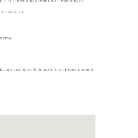
diviso in
meeting al mattino
e
meeting al
e lavorativo.
inema,
l lavoro facendo effettuare loro un
breve speech