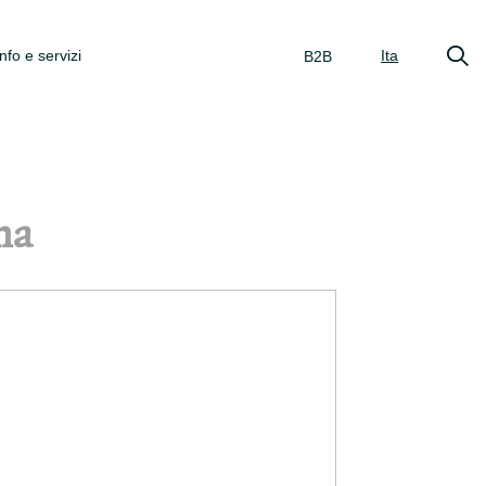
Info e servizi
Ita
B2B
na