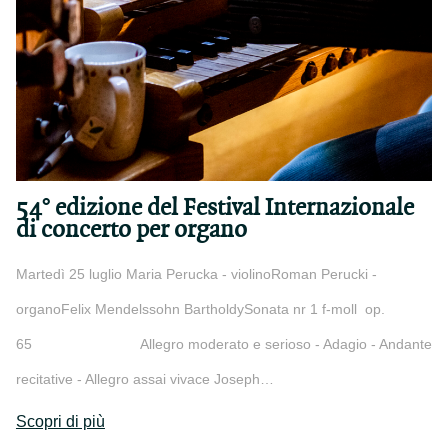
54° edizione del Festival Internazionale
di concerto per organo
Martedì 25 luglio Maria Perucka - violinoRoman Perucki -
organoFelix Mendelssohn BartholdySonata nr 1 f-moll op.
65 Allegro moderato e serioso - Adagio - Andante
recitative - Allegro assai vivace Joseph…
Scopri di più