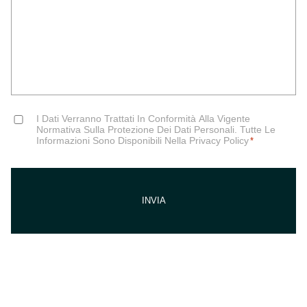
Consent
I Dati Verranno Trattati In Conformità Alla Vigente
*
Normativa Sulla Protezione Dei Dati Personali. Tutte Le
Informazioni Sono Disponibili Nella Privacy Policy
*