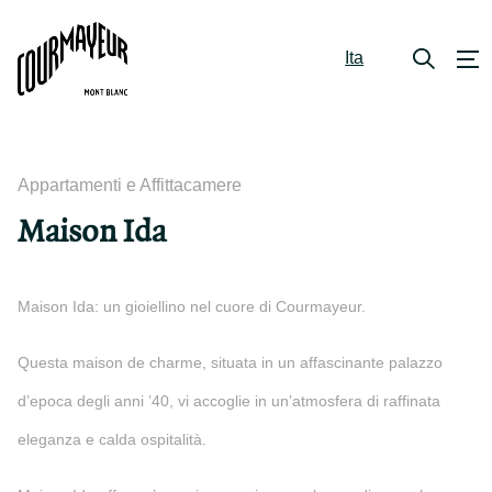
Ita
Appartamenti e Affittacamere
Maison Ida
Maison Ida: un gioiellino nel cuore di Courmayeur.
Questa maison de charme, situata in un affascinante palazzo
d’epoca degli anni ’40, vi accoglie in un’atmosfera di raffinata
eleganza e calda ospitalità.