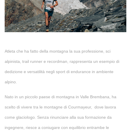
Atleta che ha fatto della montagna la sua professione, sci
alpinista, trail runner e recordman, rappresenta un esempio di
dedizione e versatilità negli sport di endurance in ambiente
alpino.
Nato in un piccolo paese di montagna in Valle Brembana, ha
scelto di vivere tra le montagne di Courmayeur, dove lavora
come glaciologo. Senza rinunciare alla sua formazione da
ingegnere, riesce a coniugare con equilibrio entrambe le