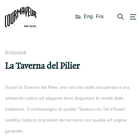
Ita
Eng
Fra
Ristoranti
La Taverna del Pilier
Scopri la Taverna del Pilier, una vecchia stalla recuperata e ora
ambiente rustico ed elegante dove degustare le ricette della
tradizione. Il contrassegno di qualità “Saveurs du Val d’Aoste”
certifica l’utilizzo di prodotti del territorio con qualità ed origine
garantite.