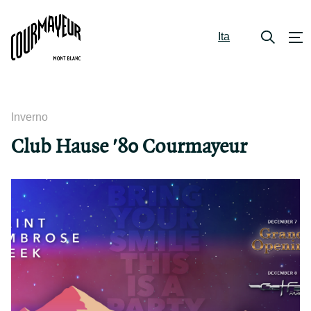
Ita
Inverno
Club Hause '80 Courmayeur