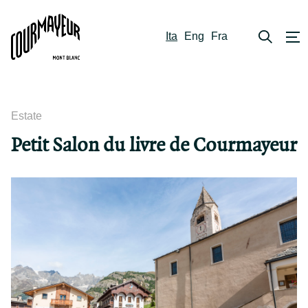
Ita
Eng
Fra
Estate
Petit Salon du livre de Courmayeur