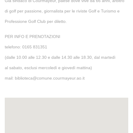
Già sindaco di Courmayeur, paese dove vive da 66 anni, arbitro
di golf per passione, giornalista per le riviste Golf e Turismo e
Professione Golf Club per diletto.
PER INFO E PRENOTAZIONI
telefono: 0165 831351
(dalle 10.00 alle 12.30 e dalle 14.30 alle 18.30, dal martedì
al sabato, esclusi mercoledì e giovedì mattina)
mail: biblioteca@comune.courmayeur.ao.it