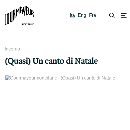
Ita
Eng
Fra
Inverno
(Quasi) Un canto di Natale