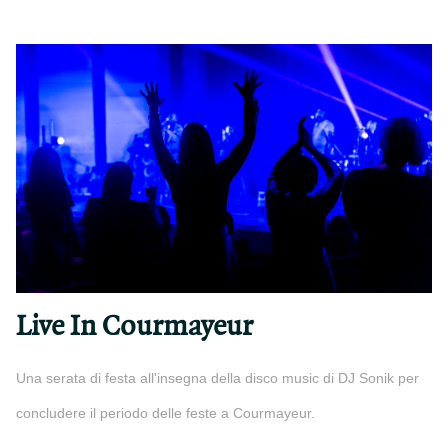
Live In Courmayeur
Una serata di festa all'insegna della disco music di DJ Sonik per
concludere il periodo delle feste a Courmayeur.