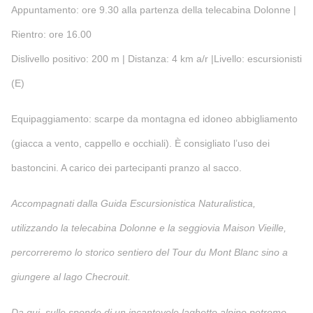
Appuntamento: ore 9.30 alla partenza della telecabina Dolonne |
Rientro: ore 16.00
Dislivello positivo: 200 m | Distanza: 4 km a/r |Livello: escursionisti
(E)
Equipaggiamento: scarpe da montagna ed idoneo abbigliamento
(giacca a vento, cappello e occhiali). È consigliato l’uso dei
bastoncini. A carico dei partecipanti pranzo al sacco.
Accompagnati dalla Guida Escursionistica Naturalistica,
utilizzando la telecabina Dolonne e la seggiovia Maison Vieille,
percorreremo lo storico sentiero del Tour du Mont Blanc sino a
giungere al lago Checrouit.
Da qui, sulle sponde di un incantevole laghetto alpino potremo