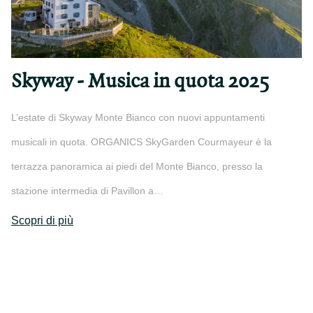
Skyway - Musica in quota 2025
L’estate di Skyway Monte Bianco con nuovi appuntamenti
musicali in quota. ORGANICS SkyGarden Courmayeur è la
terrazza panoramica ai piedi del Monte Bianco, presso la
stazione intermedia di Pavillon a…
Scopri di più