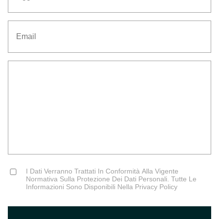
Email
Senza
Titolo
Consent
I Dati Verranno Trattati In Conformità Alla Vigente
Normativa Sulla Protezione Dei Dati Personali. Tutte Le
Informazioni Sono Disponibili Nella Privacy Policy