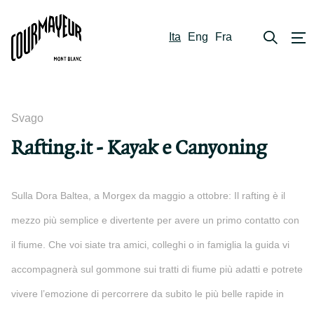
Ita
Eng
Fra
Svago
Rafting.it - Kayak e Canyoning
Sulla Dora Baltea, a Morgex da maggio a ottobre: Il rafting è il
mezzo più semplice e divertente per avere un primo contatto con
il fiume. Che voi siate tra amici, colleghi o in famiglia la guida vi
accompagnerà sul gommone sui tratti di fiume più adatti e potrete
vivere l’emozione di percorrere da subito le più belle rapide in