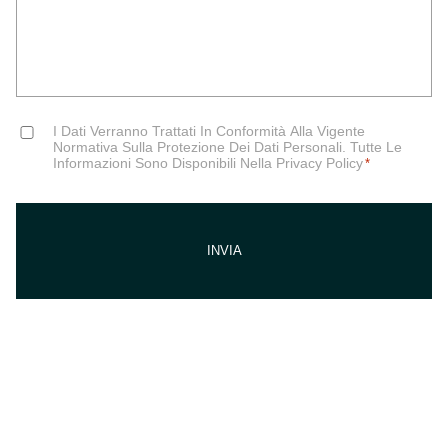
Consent
I Dati Verranno Trattati In Conformità Alla Vigente
*
Normativa Sulla Protezione Dei Dati Personali. Tutte Le
Informazioni Sono Disponibili Nella Privacy Policy
*