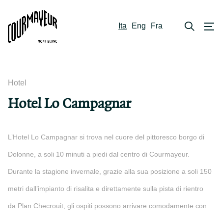
Ita
Eng
Fra
Hotel
Hotel Lo Campagnar
L’Hotel Lo Campagnar si trova nel cuore del pittoresco borgo di
Dolonne, a soli 10 minuti a piedi dal centro di Courmayeur.
Durante la stagione invernale, grazie alla sua posizione a soli 150
metri dall’impianto di risalita e direttamente sulla pista di rientro
da Plan Checrouit, gli ospiti possono arrivare comodamente con