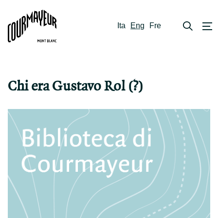
Ita
Eng
Fre
Chi era Gustavo Rol (?)