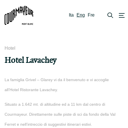
Ita
Eng
Fre
Hotel
Hotel Lavachey
La famiglia Grivel – Glarey vi da il benvenuto e vi accoglie
all’Hotel Ristorante Lavachey.
Situato a 1.642 mt. di altitudine ed a 11 km dal centro di
Courmayeur. Direttamente sulle piste di sci da fondo della Val
Ferret e nell’intreccio di suggestivi itinerari estivi.