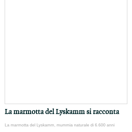
La marmotta del Lyskamm si racconta
La marmotta del Lyskamm, mummia naturale di 6.600 anni