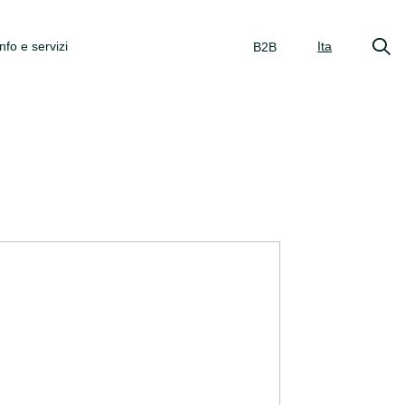
Info e servizi
Ita
B2B