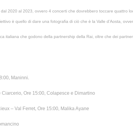
 dal 2020 al 2023, ovvero 4 concerti che dovrebbero toccare quattro loca
tivo è quello di dare una fotografia di ciò che è la Valle d’Aosta, ovve
usica italiana che godono della partnership della Rai, oltre che dei part
18:00,
Maninni
.
 Ciarcerio, Ore 15:00,
Colapesce e Dimartino
eux – Val Ferret, Ore 15:00,
Malika Ayane
omancino